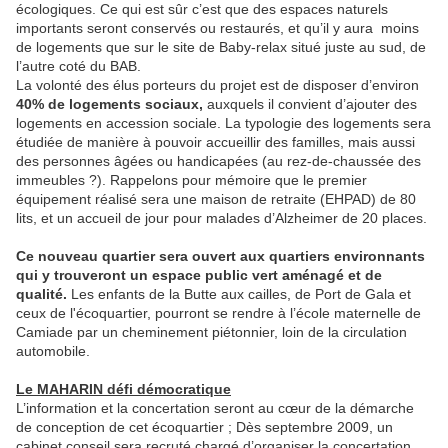
écologiques. Ce qui est sûr c’est que des espaces naturels
importants seront conservés ou restaurés, et qu’il y aura moins
de logements que sur le site de Baby-relax situé juste au sud, de
l’autre coté du BAB.
La volonté des élus porteurs du projet est de disposer d’environ
40% de logements sociaux,
auxquels il convient d’ajouter des
logements en accession sociale. La typologie des logements sera
étudiée de manière à pouvoir accueillir des familles, mais aussi
des personnes âgées ou handicapées (au rez-de-chaussée des
immeubles ?). Rappelons pour mémoire que le premier
équipement réalisé sera une maison de retraite (EHPAD) de 80
lits, et un accueil de jour pour malades d’Alzheimer de 20 places.
Ce nouveau quartier sera ouvert aux quartiers environnants
qui y trouveront un espace public vert aménagé et de
qualité.
Les enfants de la Butte aux cailles, de Port de Gala et
ceux de l'écoquartier, pourront se rendre à l’école maternelle de
Camiade par un cheminement piétonnier, loin de la circulation
automobile.
Le MAHARIN défi démocratique
L’information et la concertation seront au cœur de la démarche
de conception de cet écoquartier ; Dès septembre 2009, un
cabinet conseil sera recruté chargé d’organiser la concertation