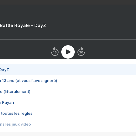
 Battle Royale - DayZ
 DayZ
 a 13 ans (et vous l'avez ignoré)
e (littéralement)
im Rayan
 toutes les règles
s les jeux vidéo
us choquant de Rockstar ? - Le scandale BULLY