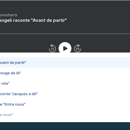
Purecharts
ngeli raconte "Avant de partir"
vant de partir"
Bouge de là"
 vite"
conte "Jacques a dit"
e "Entre nous"
3e sexe"
 chelou"