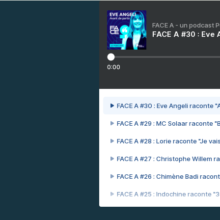
FACE A - un podcast 
FACE A #30 : Eve A
0:00
FACE A #30 : Eve Angeli raconte "A
FACE A #29 : MC Solaar raconte "
FACE A #28 : Lorie raconte "Je vais
FACE A #27 : Christophe Willem ra
FACE A #26 : Chimène Badi racont
FACE A #25 : Indochine raconte "
FACE A #24 : Zaho raconte "C'est