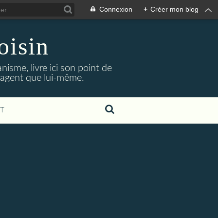
Connexion
+
Créer mon blog
oisin
isme, livre ici son point de
ngagent que lui-même.
T