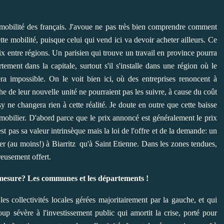
la mobilité des français. J'avoue ne pas très bien comprendre comment
te mobilité, puisque celui qui vend ici va devoir acheter ailleurs. Ce
prix entre régions. Un parisien qui trouve un travail en province pourra
ment dans la capitale, surtout s'il s'installe dans une région où le
ra impossible. On le voit bien ici, où des entreprises renoncent à
e de leur nouvelle unité ne pourraient pas les suivre, à cause du coût
 ne changera rien à cette réalité. Je doute en outre que cette baisse
mmobilier. D'abord parce que le prix annoncé est généralement le prix
est pas sa valeur intrinsèque mais la loi de l'offre et de la demande: un
r (au moins!) à Biarritz qu'à Saint Etienne. Dans les zones tendues,
reusement offert.
e mesure? Les communes et les départements !
 les collectivités locales gérées majoritairement par la gauche, et qui
oup sévère à l'investissement public qui amortit la crise, porté pour