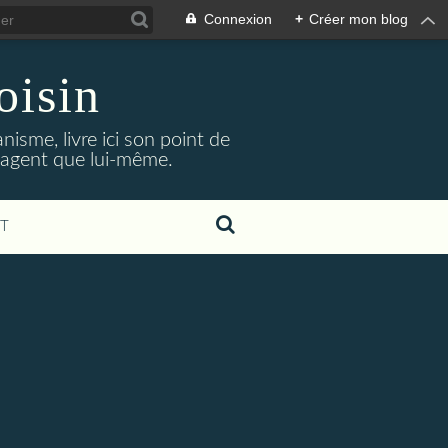
Connexion
+
Créer mon blog
oisin
isme, livre ici son point de
ngagent que lui-même.
T