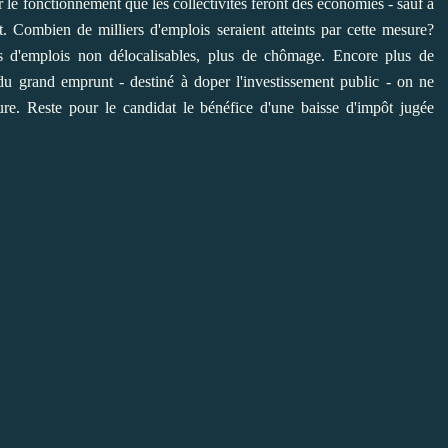
 sur le fonctionnement que les collectivités feront des économies - sauf à
t. Combien de milliers d'emplois seraient atteints par cette mesure?
ns d'emplois non délocalisables, plus de chômage. Encore plus de
 grand emprunt - destiné à doper l'investissement public - on ne
e. Reste pour le candidat le bénéfice d'une baisse d'impôt jugée