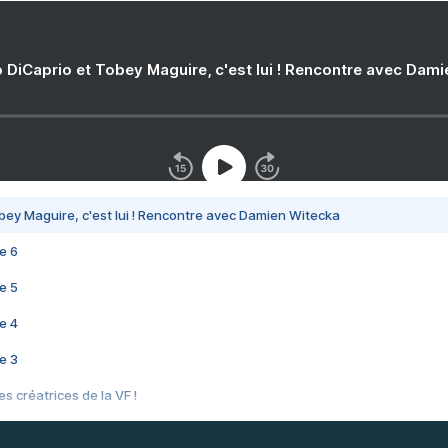
 DiCaprio et Tobey Maguire, c'est lui ! Rencontre avec Dam
bey Maguire, c'est lui ! Rencontre avec Damien Witecka
e 6
e 5
e 4
e 3
s créatrices de la VF !
e 2