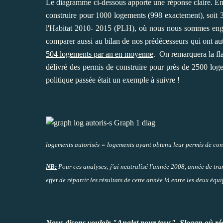
Le diagramme ci-dessous apporte une réponse claire. Ent
construire pour 1000 logements (998 exactement), soit 
l'Habitat 2010- 2015 (PLH), où nous nous sommes engagé
comparer aussi au bilan de nos prédécesseurs qui ont au
504 logements par an en moyenne
. On remarquera la fl
délivré des permis de construire pour près de 2500 log
politique passée était un exemple à suivre !
logements autorisés = logements ayant obtenu leur permis de cons
NB:
Pour ces analyses, j'ai neutralisé l'année 2008, année de tran
effet de répartir les résultats de cette année là entre les deux équi
Nous disons vouloir "Anglet pour tous". Slogan où réa