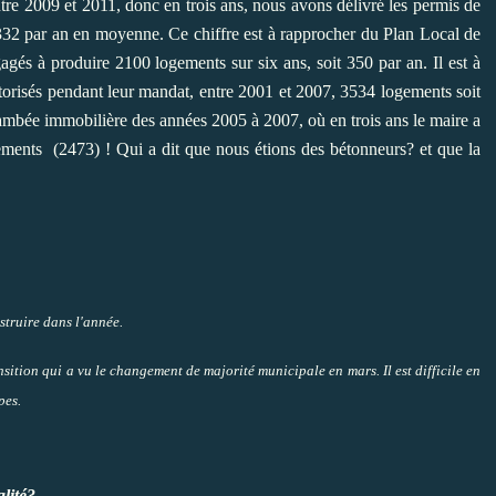
re 2009 et 2011, donc en trois ans, nous avons délivré les permis de
332 par an en moyenne. Ce chiffre est à rapprocher du Plan Local de
s à produire 2100 logements sur six ans, soit 350 par an. Il est à
torisés pendant leur mandat, entre 2001 et 2007, 3534 logements soit
ambée immobilière des années 2005 à 2007, où en trois ans le maire a
ements (2473) ! Qui a dit que nous étions des bétonneurs? et que la
truire dans l'année.
sition qui a vu le changement de majorité municipale en mars. Il est difficile en
pes.
lité?