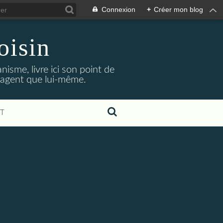
Connexion
+
Créer mon blog
oisin
isme, livre ici son point de
ngagent que lui-même.
T